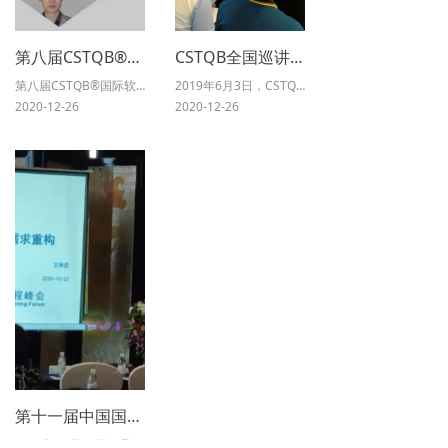
第八届CSTQB®国际软件测试高峰论坛
CSTQB全国巡讲系列沙龙
第八届CSTQB®国际软件测试高峰论坛将于7月28日在山东济宁如期召开。
2019年6月3日，CSTQB全国巡讲系列沙龙——厦门站技术沙龙在中国（福建）自由贸易试验区厦门片区成功举办。本次活动由中国软件测试认证委员会（CSTQB）、TMMi基金会中国分会（TMMiCN）主办。
2020-12-26
2020-12-26
本次大会的主题为“IT前沿技术的前景及其相应的软件质量保障”，为了更好的汇聚国内外测试行业专家的智慧思想，凝聚软件测试领域的精英力量，为企业和个人搭建交流分享的平台，大会组委会已于近期公开征集本次大会的演讲议题。
第十一届中国国际软件质量工程（iSQE）峰会
2020年10月23日，我司总师王轶昆参加了由重庆市经济和信息化委员会、国际软件测试认证委员会（ISTQB）、国际需求工程委员会（IREB）、TMMi基金会指导，重庆市南岸区人民政府、重庆经济技术开发区管理委员会、中国软件测试认证委员会（CSTQB）、国际需求工程委员会中国分会（CREB）、TMMi基金中国分会（TMMiCN）主办，重庆软件园、中国信息通信研究院西部分院承办的第十一届中国国际软件质量工程（iSQE）峰会。王轶昆女士在峰会“软件测试”分会场为大家带来主题为《以测试活动驱动软件需求重构》的精彩演讲。